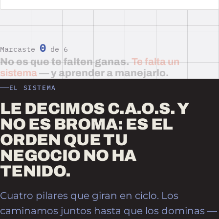
0
Marcaste
de 6
No es que te falten ganas.
Te falta un
sistema
— y aprender a manejarlo.
EL SISTEMA
LE DECIMOS C.A.O.S. Y
NO ES BROMA: ES EL
ORDEN QUE TU
NEGOCIO NO HA
TENIDO.
Cuatro pilares que giran en ciclo. Los
caminamos juntos hasta que los dominas —