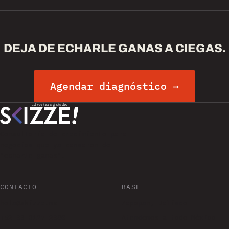
DEJA DE ECHARLE GANAS A CIEGAS.
Agendar diagnóstico →
Consultoría de crecimiento para
negocios que ya cansaron de
"echarle ganas".
CONTACTO
BASE
hola@skizze.mx
Zapopan, Jalisco
+52 33 3127 2380
Atendemos a todo México