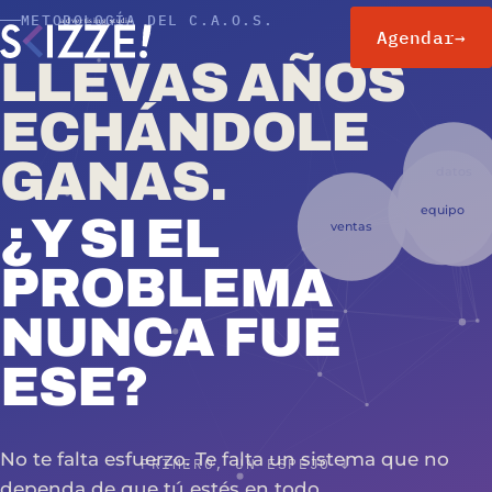
METODOLOGÍA DEL C.A.O.S.
Agendar
→
LLEVAS AÑOS
ECHÁNDOLE
GANAS.
¿Y SI EL
PROBLEMA
NUNCA FUE
ESE?
No te falta esfuerzo. Te falta un sistema que no
PRIMERO, UN ESPEJO ↓
dependa de que tú estés en todo.